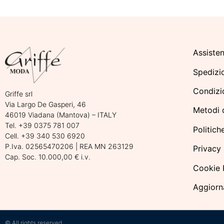
Assisten
Spedizi
Condizio
Griffe srl
Via Largo De Gasperi, 46
Metodi 
46019 Viadana (Mantova) – ITALY
Tel. +39 0375 781 007
Politich
Cell. +39 340 530 6920
P.Iva. 02565470206 | REA MN 263129
Privacy 
Cap. Soc. 10.000,00 € i.v.
Cookie 
Aggiorn
© All rights reserved