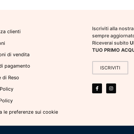
Iscriviti alla nost
za clienti
sempre aggiornato
Riceverai subito
U
oni
TUO PRIMO ACQ
ni di vendita
di pagamento
ISCRIVITI
e di Reso
Policy
Policy
a le preferenze sui cookie