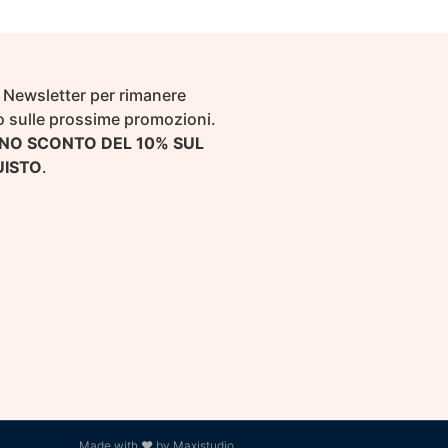
ra Newsletter per rimanere
 sulle prossime promozioni.
NO SCONTO DEL 10% SUL
UISTO
.
Made with ❤ by Maxistudio