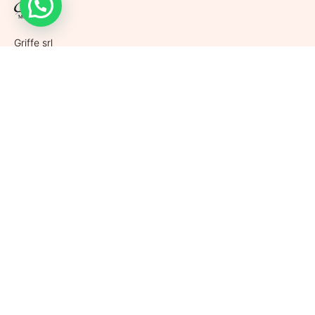
Griffe srl
Via Largo De Gasperi, 46
46019 Viadana (Mantova) – ITALY
Tel. +39 0375 781 007
Cell. +39 340 530 6920
P.Iva. 02565470206 | REA MN 263129
Cap. Soc. 10.000,00 € i.v.
Assistenza clienti
Spedizioni
Condizioni di vendita
Metodi di pagamento
Politiche di Reso