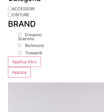
ACCESSORI
CINTURE
BRAND
Ermanno
Scervino
Richmond
Trussardi
Applica filtro
Applica