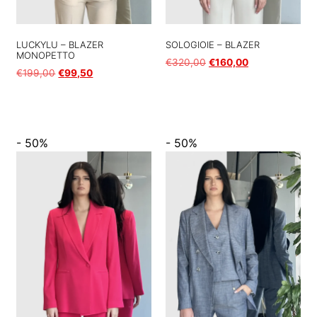
LUCKYLU – BLAZER
SOLOGIOIE – BLAZER
MONOPETTO
€
320,00
€
160,00
€
199,00
€
99,50
Scegli
Scegli
- 50%
- 50%