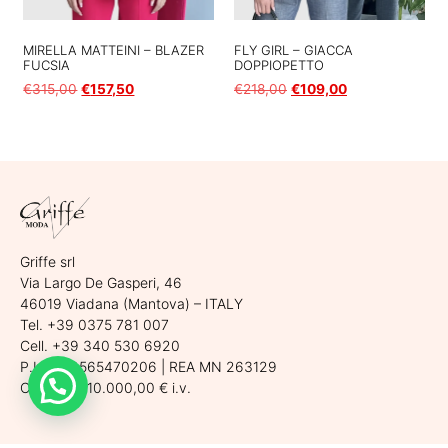
MIRELLA MATTEINI – BLAZER
FLY GIRL – GIACCA
FUCSIA
DOPPIOPETTO
€
315,00
€
157,50
€
218,00
€
109,00
Scegli
Scegli
Griffe srl
Via Largo De Gasperi, 46
46019 Viadana (Mantova) – ITALY
Tel. +39 0375 781 007
Cell. +39 340 530 6920
P.Iva. 02565470206 | REA MN 263129
Cap. Soc. 10.000,00 € i.v.