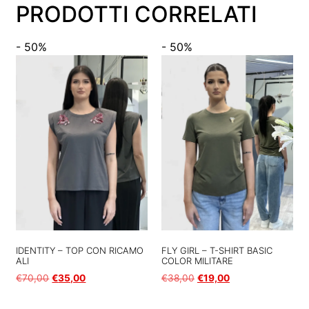
PRODOTTI CORRELATI
- 50%
- 50%
IDENTITY – TOP CON RICAMO
FLY GIRL – T-SHIRT BASIC
ALI
COLOR MILITARE
€
70,00
€
35,00
€
38,00
€
19,00
Scegli
Scegli