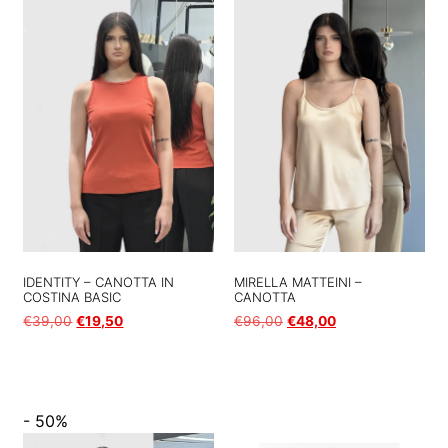
IDENTITY – CANOTTA IN
MIRELLA MATTEINI –
COSTINA BASIC
CANOTTA
€
39,00
€
19,50
€
96,00
€
48,00
Scegli
Scegli
- 50%