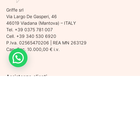
Griffe srl
Via Largo De Gasperi, 46
46019 Viadana (Mantova) – ITALY
Tel. +39 0375 781 007
Cell. +39 340 530 6920
P.Iva. 02565470206 | REA MN 263129
Cap. Soc. 10.000,00 € i.v.
Assistenza clienti
Spedizioni
Condizioni di vendita
Metodi di pagamento
Politiche di Reso
Privacy Policy