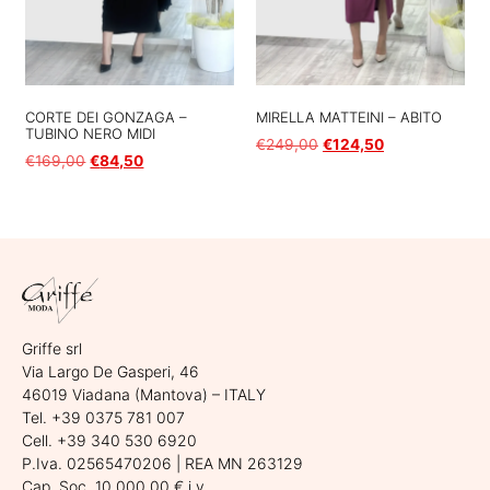
CORTE DEI GONZAGA –
MIRELLA MATTEINI – ABITO
TUBINO NERO MIDI
€
249,00
€
124,50
€
169,00
€
84,50
Scegli
Scegli
Griffe srl
Via Largo De Gasperi, 46
46019 Viadana (Mantova) – ITALY
Tel. +39 0375 781 007
Cell. +39 340 530 6920
P.Iva. 02565470206 | REA MN 263129
Cap. Soc. 10.000,00 € i.v.