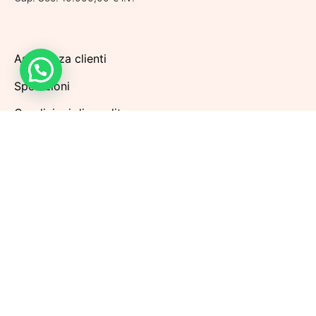
Assistenza clienti
Spedizioni
Condizioni di vendita
Metodi di pagamento
Politiche di Reso
Privacy Policy
Cookie Policy
Aggiorna le preferenze sui cookie
Iscriviti alla nostra Newsletter per rimanere sempre
aggiornato sulle prossime promozioni. Riceverai