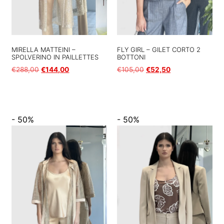
MIRELLA MATTEINI –
FLY GIRL – GILET CORTO 2
SPOLVERINO IN PAILLETTES
BOTTONI
€
288,00
€
144,00
€
105,00
€
52,50
Scegli
Scegli
- 50%
- 50%