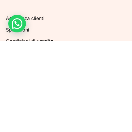
Assistenza clienti
Spedizioni
Condizioni di vendita
Metodi di pagamento
Politiche di Reso
Privacy Policy
Cookie Policy
Aggiorna le preferenze sui cookie
Iscriviti alla nostra Newsletter per rimanere sempre
aggiornato sulle prossime promozioni. Riceverai
subito
UNO SCONTO DEL 10% SUL TUO PRIMO