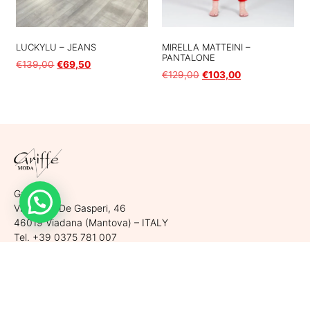
MIRELLA MATTEINI –
LUCKYLU – JEANS
PANTALONE
€
139,00
€
69,50
€
129,00
€
103,00
Scegli
Scegli
Griffe srl
Via Largo De Gasperi, 46
46019 Viadana (Mantova) – ITALY
Tel. +39 0375 781 007
Cell. +39 340 530 6920
P.Iva. 02565470206 | REA MN 263129
Cap. Soc. 10.000,00 € i.v.