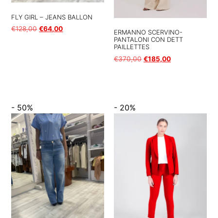
FLY GIRL – JEANS BALLON
€
128,00
€
64,00
ERMANNO SCERVINO-
PANTALONI CON DETT
PAILLETTES
Scegli
€
370,00
€
185,00
Scegli
- 50%
- 20%