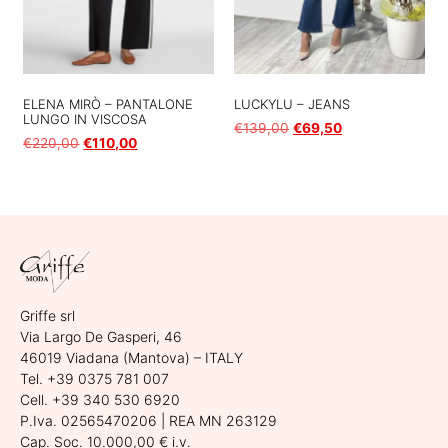
LUCKYLU – JEANS
ELENA MIRÒ – PANTALONE
LUNGO IN VISCOSA
€
139,00
€
69,50
€
220,00
€
110,00
Scegli
Scegli
Griffe srl
Via Largo De Gasperi, 46
46019 Viadana (Mantova) – ITALY
Tel. +39 0375 781 007
Cell. +39 340 530 6920
P.Iva. 02565470206 | REA MN 263129
Cap. Soc. 10.000,00 € i.v.