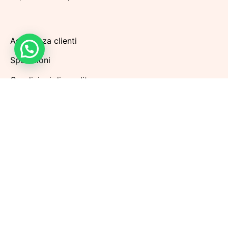
Assistenza clienti
Spedizioni
Condizioni di vendita
Metodi di pagamento
Politiche di Reso
Privacy Policy
Cookie Policy
Aggiorna le preferenze sui cookie
Iscriviti alla nostra Newsletter per rimanere sempre
aggiornato sulle prossime promozioni. Riceverai