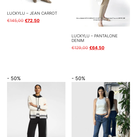
LUCKYLU – JEAN CARROT
€
145,00
€
72,50
Scegli
LUCKYLU – PANTALONE
DENIM
€
129,00
€
64,50
Scegli
- 50%
- 50%