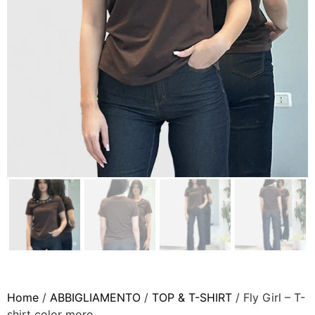
Home
/
ABBIGLIAMENTO
/
TOP & T-SHIRT
/ Fly Girl – T-
shirt color moro