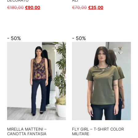
€
180,00
€
90,00
€
70,00
€
35,00
Scegli
Scegli
- 50%
- 50%
MIRELLA MATTEINI –
FLY GIRL – T-SHIRT COLOR
CANOTTA FANTASIA
MILITARE