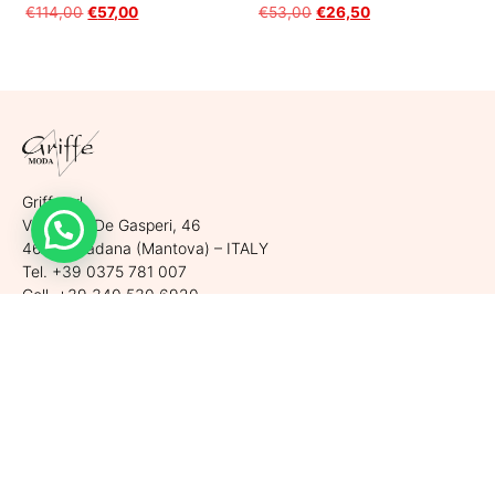
€
114,00
€
57,00
€
53,00
€
26,50
Scegli
Scegli
Griffe srl
Via Largo De Gasperi, 46
46019 Viadana (Mantova) – ITALY
Tel. +39 0375 781 007
Cell. +39 340 530 6920
P.Iva. 02565470206 | REA MN 263129
Cap. Soc. 10.000,00 € i.v.
Assistenza clienti
Spedizioni