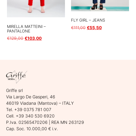
FLY GIRL – JEANS
MIRELLA MATTEINI –
€
111,00
€
55,50
PANTALONE
€
129,00
€
103,00
Scegli
Scegli
Griffe srl
Via Largo De Gasperi, 46
46019 Viadana (Mantova) – ITALY
Tel. +39 0375 781 007
Cell. +39 340 530 6920
P.Iva. 02565470206 | REA MN 263129
Cap. Soc. 10.000,00 € i.v.