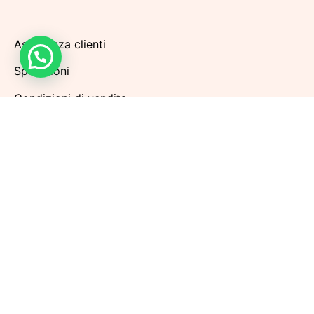
Assistenza clienti
Spedizioni
Condizioni di vendita
Metodi di pagamento
Politiche di Reso
Privacy Policy
Cookie Policy
Aggiorna le preferenze sui cookie
Iscriviti alla nostra Newsletter per rimanere sempre
aggiornato sulle prossime promozioni. Riceverai
subito
UNO SCONTO DEL 10% SUL TUO PRIMO