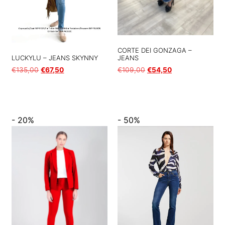
CORTE DEI GONZAGA –
JEANS
LUCKYLU – JEANS SKYNNY
€
109,00
€
54,50
€
135,00
€
67,50
Scegli
Scegli
- 20%
- 50%