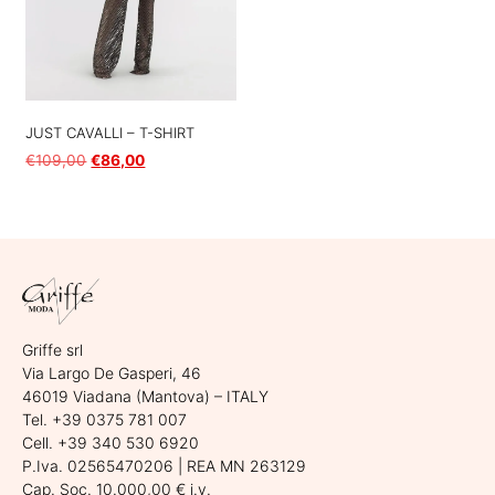
JUST CAVALLI – T-SHIRT
€
109,00
€
86,00
Scegli
Griffe srl
Via Largo De Gasperi, 46
46019 Viadana (Mantova) – ITALY
Tel. +39 0375 781 007
Cell. +39 340 530 6920
P.Iva. 02565470206 | REA MN 263129
Cap. Soc. 10.000,00 € i.v.