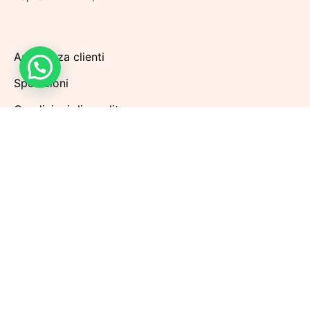
Assistenza clienti
Spedizioni
Condizioni di vendita
Metodi di pagamento
Politiche di Reso
Privacy Policy
Cookie Policy
Aggiorna le preferenze sui cookie
Iscriviti alla nostra Newsletter per rimanere sempre
aggiornato sulle prossime promozioni. Riceverai