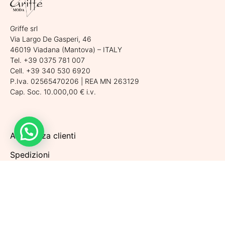
Griffe srl
Via Largo De Gasperi, 46
46019 Viadana (Mantova) – ITALY
Tel. +39 0375 781 007
Cell. +39 340 530 6920
P.Iva. 02565470206 | REA MN 263129
Cap. Soc. 10.000,00 € i.v.
Assistenza clienti
Spedizioni
Condizioni di vendita
Metodi di pagamento
Politiche di Reso