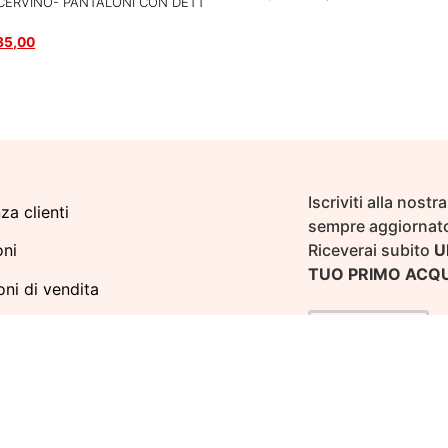
ERVINO- PANTALONI CON DETT
Scegli
85,00
Iscriviti alla nost
za clienti
sempre aggiornato
Riceverai subito
U
oni
TUO PRIMO ACQ
ni di vendita
di pagamento
ISCRIVITI
e di Reso
Policy
Policy