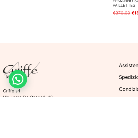
ERMANNO SC
Scegli
PAILLETTES
€
370,00
€
1
Scegli
Assisten
Spedizi
Condizio
Griffe srl
Via Largo De Gasperi, 46
Metodi 
46019 Viadana (Mantova) – ITALY
Tel. +39 0375 781 007
Politich
Cell. +39 340 530 6920
P.Iva. 02565470206 | REA MN 263129
Privacy 
Cap. Soc. 10.000,00 € i.v.
Cookie 