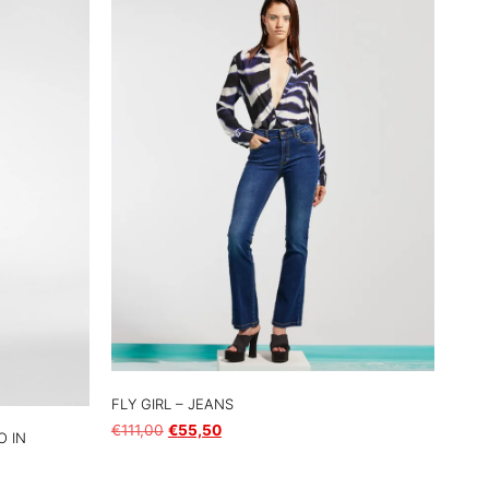
FLY GIRL – JEANS
€
111,00
€
55,50
O IN
Scegli