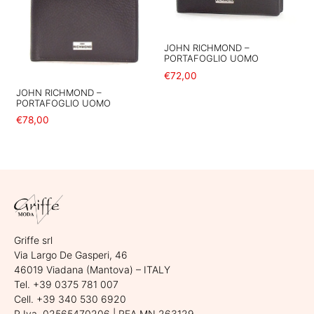
JOHN RICHMOND –
PORTAFOGLIO UOMO
€
72,00
JOHN RICHMOND –
Aggiungi al carrello
PORTAFOGLIO UOMO
€
78,00
Aggiungi al carrello
Griffe srl
Via Largo De Gasperi, 46
46019 Viadana (Mantova) – ITALY
Tel. +39 0375 781 007
Cell. +39 340 530 6920
P.Iva. 02565470206 | REA MN 263129