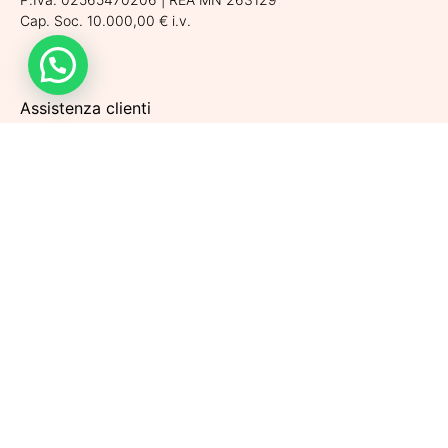
Cap. Soc. 10.000,00 € i.v.
Assistenza clienti
Spedizioni
Condizioni di vendita
Metodi di pagamento
Politiche di Reso
Privacy Policy
Cookie Policy
Aggiorna le preferenze sui cookie
Iscriviti alla nostra Newsletter per rimanere sempre