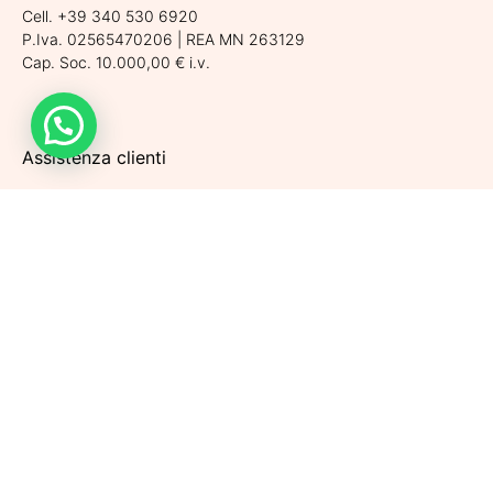
Cell. +39 340 530 6920
P.Iva. 02565470206 | REA MN 263129
Cap. Soc. 10.000,00 € i.v.
Assistenza clienti
Spedizioni
Condizioni di vendita
Metodi di pagamento
Politiche di Reso
Privacy Policy
Cookie Policy
Aggiorna le preferenze sui cookie