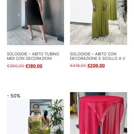
SOLOGIOIE – ABITO CON
SOLOGIOIE – ABITO TUBINO
DECORAZIONE E SCOLLO A V
MIDI CON DECORAZIONI
€
418,00
€
209,00
€
360,00
€
180,00
Scegli
Scegli
- 50%