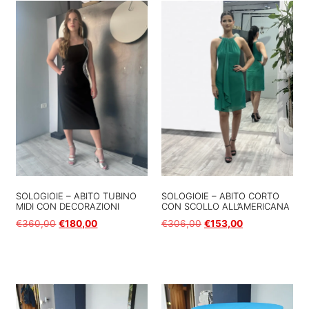
SOLOGIOIE – ABITO CORTO
SOLOGIOIE – ABITO TUBINO
CON SCOLLO ALL’AMERICANA
MIDI CON DECORAZIONI
€
306,00
€
153,00
€
360,00
€
180,00
Scegli
Scegli