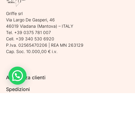
Griffe srl
Via Largo De Gasperi, 46
46019 Viadana (Mantova) – ITALY
Tel. +39 0375 781 007
Cell. +39 340 530 6920
P.Iva. 02565470206 | REA MN 263129
Cap. Soc. 10.000,00 € i.v.
Assistenza clienti
Spedizioni
Condizioni di vendita
Metodi di pagamento
Politiche di Reso