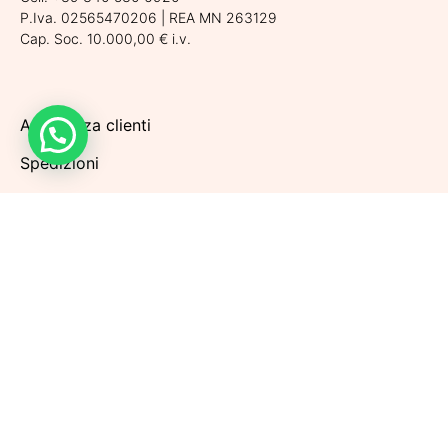
P.Iva. 02565470206 | REA MN 263129
Cap. Soc. 10.000,00 € i.v.
Assistenza clienti
Spedizioni
Condizioni di vendita
Metodi di pagamento
Politiche di Reso
Privacy Policy
Cookie Policy
Aggiorna le preferenze sui cookie