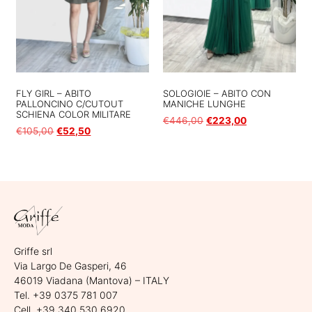
FLY GIRL – ABITO
SOLOGIOIE – ABITO CON
PALLONCINO C/CUTOUT
MANICHE LUNGHE
SCHIENA COLOR MILITARE
€
446,00
€
223,00
€
105,00
€
52,50
Scegli
Scegli
Griffe srl
Via Largo De Gasperi, 46
46019 Viadana (Mantova) – ITALY
Tel. +39 0375 781 007
Cell. +39 340 530 6920