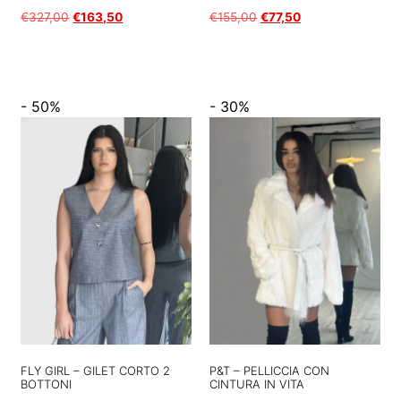
€
327,00
€
163,50
€
155,00
€
77,50
Scegli
Scegli
- 50%
- 30%
FLY GIRL – GILET CORTO 2
P&T – PELLICCIA CON
BOTTONI
CINTURA IN VITA