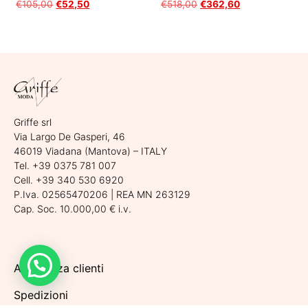
€
105,00
€
52,50
€
518,00
€
362,60
Scegli
Scegli
Griffe srl
Via Largo De Gasperi, 46
46019 Viadana (Mantova) – ITALY
Tel. +39 0375 781 007
Cell. +39 340 530 6920
P.Iva. 02565470206 | REA MN 263129
Cap. Soc. 10.000,00 € i.v.
Apri la chat
Assistenza clienti
Spedizioni