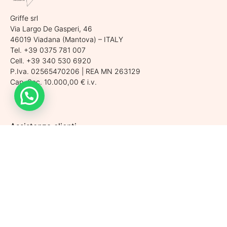
Griffe srl
Via Largo De Gasperi, 46
46019 Viadana (Mantova) – ITALY
Tel. +39 0375 781 007
Cell. +39 340 530 6920
P.Iva. 02565470206 | REA MN 263129
Cap. Soc. 10.000,00 € i.v.
Assistenza clienti
Spedizioni
Condizioni di vendita
Metodi di pagamento
Politiche di Reso
Privacy Policy