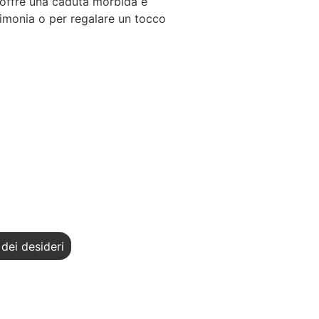
tà offre una caduta morbida e
erimonia o per regalare un tocco
 dei desideri