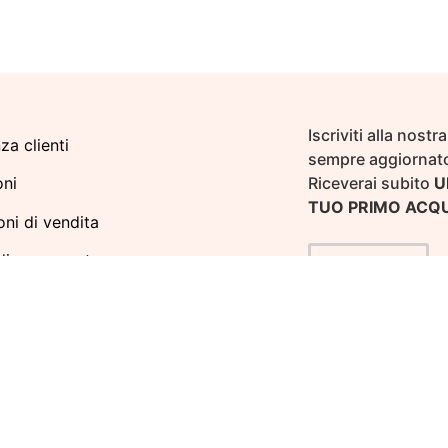
Iscriviti alla nost
za clienti
sempre aggiornato
Riceverai subito
U
oni
TUO PRIMO ACQ
ni di vendita
di pagamento
ISCRIVITI
e di Reso
Policy
Policy
a le preferenze sui cookie