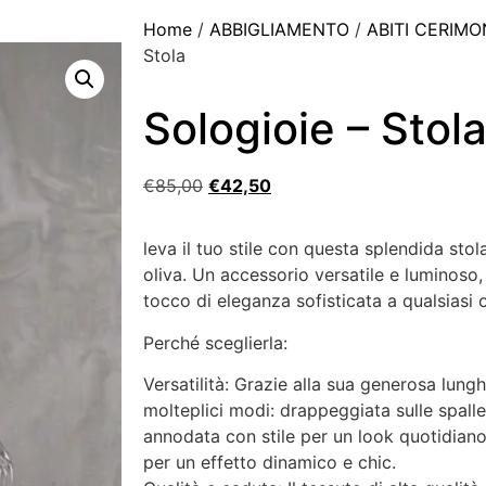
Home
/
ABBIGLIAMENTO
/
ABITI CERIMO
Stola
Sologioie – Stol
€
85,00
€
42,50
leva il tuo stile con questa splendida stol
oliva. Un accessorio versatile e luminoso
tocco di eleganza sofisticata a qualsiasi o
Perché sceglierla:
Versatilità: Grazie alla sua generosa lung
molteplici modi: drappeggiata sulle spalle
annodata con stile per un look quotidiano 
per un effetto dinamico e chic.