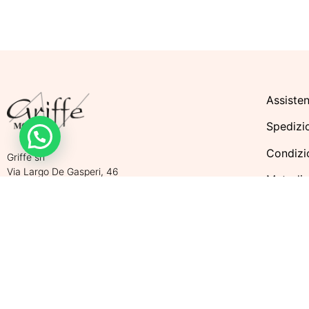
Assisten
Spedizi
Condizio
Griffe srl
Via Largo De Gasperi, 46
Metodi 
46019 Viadana (Mantova) – ITALY
Tel. +39 0375 781 007
Politich
Cell. +39 340 530 6920
P.Iva. 02565470206 | REA MN 263129
Privacy 
Cap. Soc. 10.000,00 € i.v.
Cookie 
Aggiorn