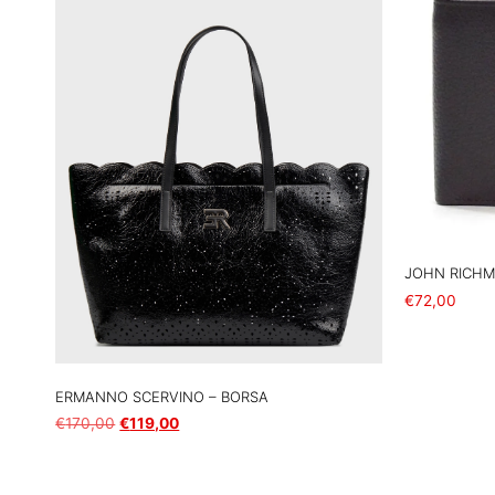
JOHN RICHM
€
72,00
Aggiungi al car
ERMANNO SCERVINO – BORSA
€
170,00
€
119,00
Aggiungi al carrello