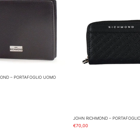
OND – PORTAFOGLIO UOMO
rello
JOHN RICHMOND – PORTAFOGLI
€
70,00
Aggiungi al carrello