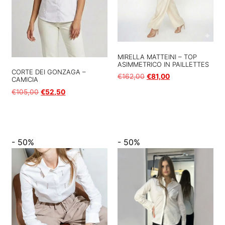
MIRELLA MATTEINI – TOP
ASIMMETRICO IN PAILLETTES
CORTE DEI GONZAGA –
€
162,00
€
81,00
CAMICIA
€
105,00
€
52,50
Scegli
Scegli
- 50%
- 50%