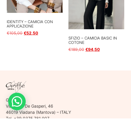
IDENTITY – CAMICIA CON
APPLICAZIONE
€
105,00
€
52,50
SFIZIO – CAMICIA BASIC IN
COTONE
Scegli
€
189,00
€
94,50
Scegli
Griffe srl
Via Largo De Gasperi, 46
46019 Viadana (Mantova) – ITALY
Tel. +39 0375 781 007
Cell. +39 340 530 6920
P.Iva. 02565470206 | REA MN 263129