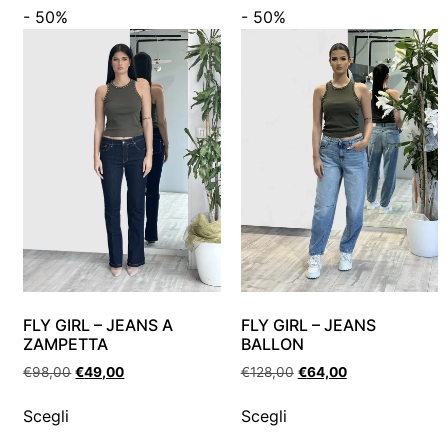
- 50%
- 50%
FLY GIRL – JEANS A
FLY GIRL – JEANS
ZAMPETTA
BALLON
€
98,00
€
49,00
€
128,00
€
64,00
Scegli
Scegli