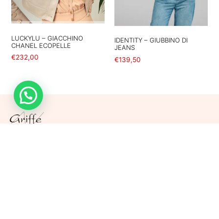
LUCKYLU – GIACCHINO
IDENTITY – GIUBBINO DI
CHANEL ECOPELLE
JEANS
€
232,00
€
139,50
Scegli
Scegli
Griffe srl
Via Largo De Gasperi, 46
46019 Viadana (Mantova) – ITALY
Tel. +39 0375 781 007
Cell. +39 340 530 6920
P.Iva. 02565470206 | REA MN 263129
Cap. Soc. 10.000,00 € i.v.