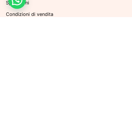
Spedizioni
Condizioni di vendita
Metodi di pagamento
Politiche di Reso
Privacy Policy
Cookie Policy
Aggiorna le preferenze sui cookie
Iscriviti alla nostra Newsletter per rimanere sempre
aggiornato sulle prossime promozioni. Riceverai
subito
UNO SCONTO DEL 10% SUL TUO PRIMO
ACQUISTO
.
ISCRIVITI