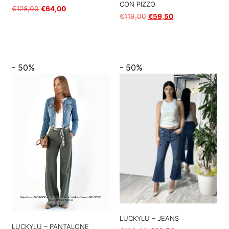
CON PIZZO
€
128,00
€
64,00
€
119,00
€
59,50
Scegli
Scegli
- 50%
- 50%
LUCKYLU – JEANS
LUCKYLU – PANTALONE