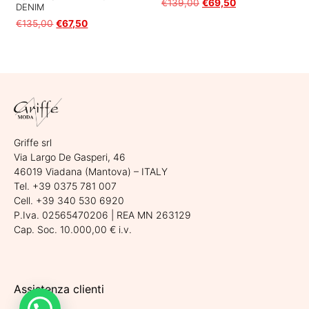
€
139,00
€
69,50
DENIM
€
135,00
€
67,50
Scegli
Scegli
Griffe srl
Via Largo De Gasperi, 46
46019 Viadana (Mantova) – ITALY
Tel. +39 0375 781 007
Cell. +39 340 530 6920
P.Iva. 02565470206 | REA MN 263129
Cap. Soc. 10.000,00 € i.v.
Assistenza clienti