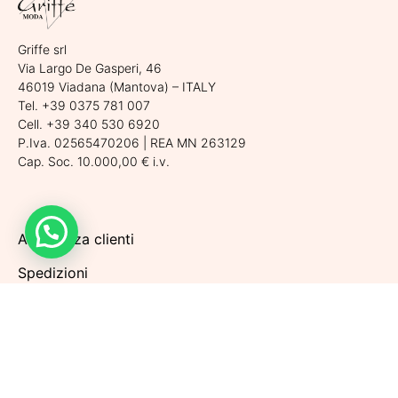
Griffe srl
Via Largo De Gasperi, 46
46019 Viadana (Mantova) – ITALY
Tel. +39 0375 781 007
Cell. +39 340 530 6920
P.Iva. 02565470206 | REA MN 263129
Cap. Soc. 10.000,00 € i.v.
Assistenza clienti
Spedizioni
Condizioni di vendita
Metodi di pagamento
Politiche di Reso