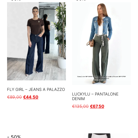
FLY GIRL – JEANS A PALAZZO
LUCKYLU – PANTALONE
€
89,00
€
44,50
DENIM
€
135,00
€
67,50
Scegli
Scegli
- 50%