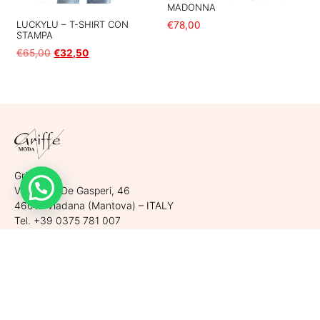
MADONNA
LUCKYLU – T-SHIRT CON
€
78,00
STAMPA
Scegli
€
65,00
€
32,50
Scegli
Griffe srl
Via Largo De Gasperi, 46
46019 Viadana (Mantova) – ITALY
Tel. +39 0375 781 007
Cell. +39 340 530 6920
P.Iva. 02565470206 | REA MN 263129
Cap. Soc. 10.000,00 € i.v.