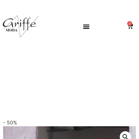
0
IL MIO ACCOUNT
- 50%